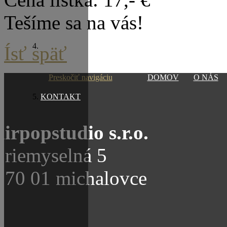
Tešíme sa na vás!
Ísť späť
Preskočiť navigáciu
DOMOV
O NÁS
KONTAKT
airpopstudio s.r.o.
priemyselná 5
070 01 michalovce