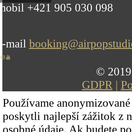
mobil +421 905 030 098
e-mail
booking@airpopstud
© 2019 
GDPR
|
Po
Používame anonymizované 
poskytli najlepší zážitok z 
osobné údaje. Ak budete po