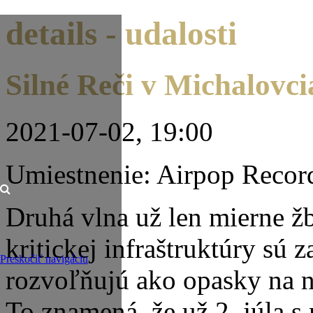
details - udalosti
Silné Reči v Michalovci
2021-07-02, 19:00
Umiestnenie: Airpop Recor
Druhá vlna už len mierne žb
kritickej infraštruktúry sú
Preskočiť navigáciu
rozvoľňujú ako opasky na n
To znamená, že už 2. júla 