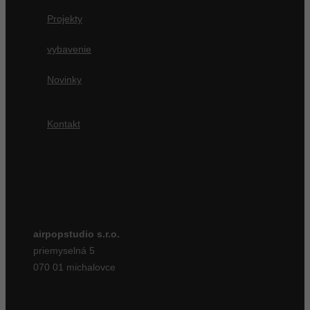
Projekty
vybavenie
Novinky
Kontakt
airpopstudio s.r.o.
priemyselná 5
070 01 michalovce