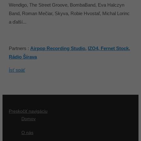
Wendigo, The Street Groove, BombaBand, Eva Halczyn
Band, Roman Mečiar, Skyva, Robie Hvostaľ, Michal Lorinc
a ďalší...
Partners :
Airpop Recording Studio
,
IZO4,
Fernet Stock
,
Rádio Šírava
Ísť späť
Preskočiť navigáciu
Domov
O nás